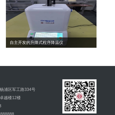
自主开发的升降式程序降温仪
杨浦区军工路334号
卓越楼12楼
3
888888